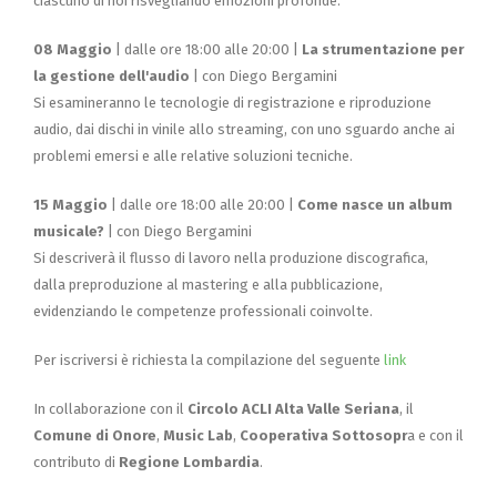
ciascuno di noi risvegliando emozioni profonde.
08 Maggio
| dalle ore 18:00 alle 20:00 |
La strumentazione per
la gestione dell'audio
| con Diego Bergamini
Si esamineranno le tecnologie di registrazione e riproduzione
audio, dai dischi in vinile allo streaming, con uno sguardo anche ai
problemi emersi e alle relative soluzioni tecniche.
15 Maggio
| dalle ore 18:00 alle 20:00 |
Come nasce un album
musicale?
| con Diego Bergamini
Si descriverà il flusso di lavoro nella produzione discografica,
dalla preproduzione al mastering e alla pubblicazione,
evidenziando le competenze professionali coinvolte.
Per iscriversi è richiesta la compilazione del seguente
link
In collaborazione con il
Circolo ACLI Alta Valle Seriana
, il
Comune di Onore
,
Music Lab
,
Cooperativa Sottosopr
a e con il
contributo di
Regione Lombardia
.