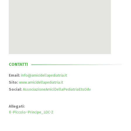
CONTATTI
Email:
info@amicidellapediatria.it
Sito:
www.amicidellapediatria.it
Social:
AssociazioneAmiciDellaPediatriaEtsOdv
Allegati:
Il-Piccolo-Principe_LOC-2