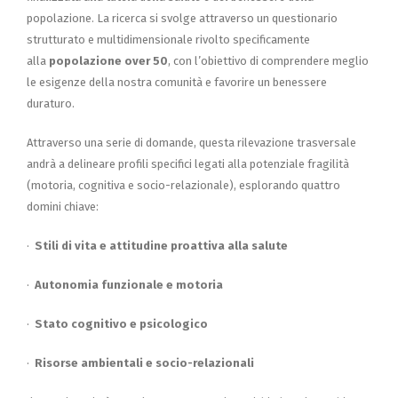
popolazione. La ricerca si svolge attraverso un questionario
strutturato e multidimensionale rivolto specificamente
alla
popolazione over 50
, con l’obiettivo di comprendere meglio
le esigenze della nostra comunità e favorire un benessere
duraturo.
Attraverso una serie di domande, questa rilevazione trasversale
andrà a delineare profili specifici legati alla potenziale fragilità
(motoria, cognitiva e socio-relazionale), esplorando quattro
domini chiave:
·
Stili di vita e attitudine proattiva alla salute
·
Autonomia funzionale e motoria
·
Stato cognitivo e psicologico
·
Risorse ambientali e socio-relazionali