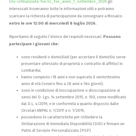
lclv-cofinanziata-fse/lc_fse_avvio_1_settembre_2026
gli
interessati troveranno tutte le informazioni utili e potranno
scaricare la richiesta di partecipazione da consegnare a Mosaico
entro le ore 12:00 di mercoledì 8 luglio 2026.
Riportiamo di seguito l’elenco dei requisiti necessari.
Possono
partecipare i giovani che:
sono residenti o domiciliati (per accertare il domicilio serve
presentare attestato di proprietà o contratto di affitto) in
Lombardia;
hanno compiuto i 18 anni e non superato il ventottesimo
anno di età (ovvero fino a 28 anni e 364 giorni);
sono in condizione di inoccupazione o disoccupazione ai
sensi del D. Lgs. 14 settembre 2015, n. 150, come modificato
dal D.L. 4/2019, e in conformità a quanto disposto dalle
Circolari ANPAL n. 1/2017 e n. 1/2019,
possiedono le caratteristiche per richiedere la
Dichiarazione di Immediata Disponibilità (DID) e firmare un
Patto di Servizio Personalizzato (PSP)