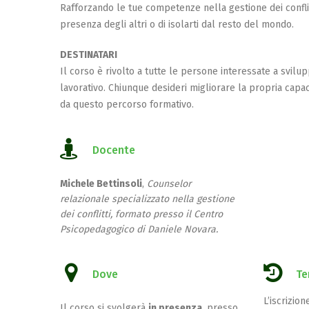
Rafforzando le tue competenze nella gestione dei conflitt
presenza degli altri o di isolarti dal resto del mondo.
DESTINATARI
Il corso è rivolto a tutte le persone interessate a svilu
lavorativo. Chiunque desideri migliorare la propria capac
da questo percorso formativo.
Docente
Michele Bettinsoli
,
Counselor
relazionale specializzato nella gestione
dei conflitti, formato presso il Centro
Psicopedagogico di Daniele Novara.
Dove
Te
L’iscrizio
Il corso si svolgerà
in presenza
, presso