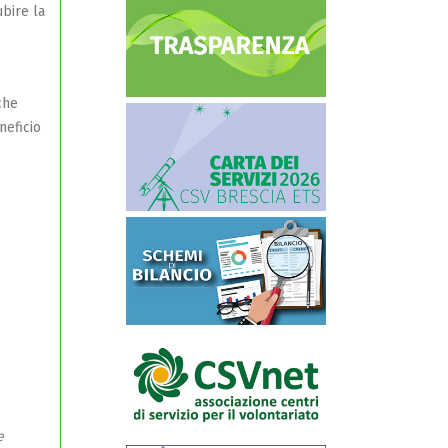
ubire la
che
neficio
e