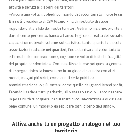
fasce più fragili della popolazione, ma guarda oltre, adattando
attività e servizi ai bisogni dei territori.
«Ancora una volta il poliedrico mondo del volontariato – dice
Ivan
Nissoli
, presidente di CSV Milano – ha dimostrato di saper
rispondere alle sfide dei nostri territori. Vediamo insieme, pronte a
dare il cento per cento, fianco a fianco, le grosse realtà del sociale,
capaci di un notevole volume solidaristico, tanto quanto le piccole
associazioni radicate nei quartieri, fino ad arrivare al volontariato
informale che conosce nome, cognome e volto di tutte le fragilità
del proprio condominio». Continua Nissoli, «se poi questa gemma
di impegno civico la innestiamo in un gioco di squadra con altri
mondi, magari più vicini, come quelli della pubblica
amministrazione, o più lontani, come quello dei grandi brand profit,
facendoli sedere tutti, paritetici, allo stesso tavolo… ecco nascere
la possibilità di cogliere inediti frutti di collaborazione e di cura del
bene comune. Un modello da replicare ogni giorno dell’anno».
Attiva anche tu un progetto analogo nel tuo
territorio