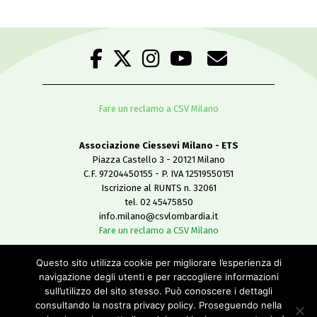
Fare un reclamo a CSV Milano
Associazione Ciessevi Milano - ETS
Piazza Castello 3 - 20121 Milano
C.F. 97204450155 - P. IVA 12519550151
Iscrizione al RUNTS n. 32061
tel. 02 45475850
info.milano@csvlombardia.it
Fare un reclamo a CSV Milano
Questo sito utilizza cookie per migliorare l’esperienza di
Copyright 2019
navigazione degli utenti e per raccogliere informazioni
All Rights Reserved
sull’utilizzo del sito stesso. Può conoscere i dettagli
-
consultando la nostra privacy policy. Proseguendo nella
Privacy policy