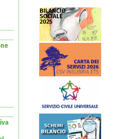
one
tiva