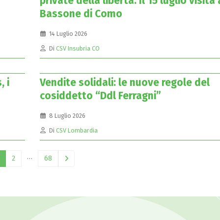
private della libertà. Il 15 luglio visita 
Bassone di Como
14 Luglio 2026
Di
CSV Insubria CO
, i
Vendite solidali: le nuove regole del
cosiddetto “Ddl Ferragni”
8 Luglio 2026
Di
CSV Lombardia
…
2
68