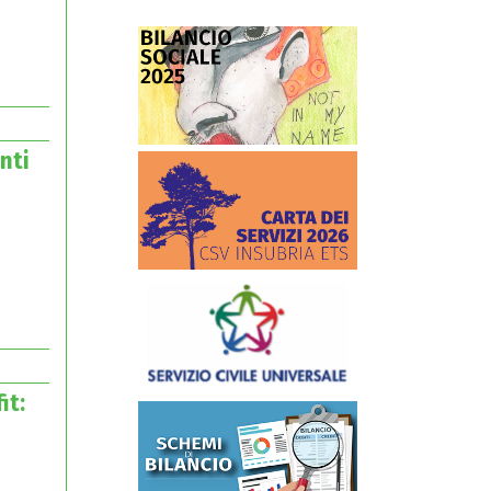
nti
it: