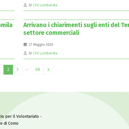
Di
CSV Lombardia
6mila
Arrivano i chiarimenti sugli enti del Te
settore commerciali
27 Maggio 2026
Di
CSV Lombardia
…
2
3
68
io per il Volontariato -
le di Como