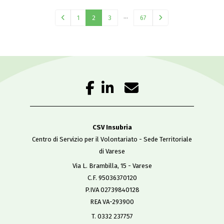
…
1
2
3
67
CSV Insubria
Centro di Servizio per il Volontariato - Sede Territoriale
di Varese
Via L. Brambilla, 15 - Varese
C.F. 95036370120
P.IVA 02739840128
REA VA-293900
T. 0332 237757