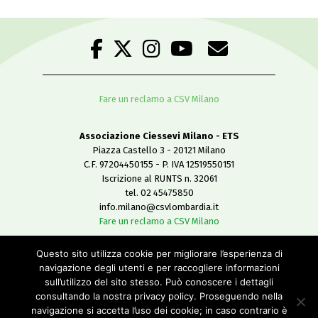
Fare un reclamo a CSV Milano
Associazione Ciessevi Milano - ETS
Piazza Castello 3 - 20121 Milano
C.F. 97204450155 - P. IVA 12519550151
Iscrizione al RUNTS n. 32061
tel. 02 45475850
info.milano@csvlombardia.it
Fare un reclamo a CSV Milano
Questo sito utilizza cookie per migliorare l’esperienza di
Copyright 2019
navigazione degli utenti e per raccogliere informazioni
All Rights Reserved
sull’utilizzo del sito stesso. Può conoscere i dettagli
-
consultando la nostra privacy policy. Proseguendo nella
Privacy policy
navigazione si accetta l’uso dei cookie; in caso contrario è