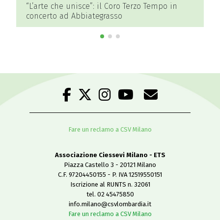
 Coro Terzo Tempo in
#SMILANESANDO alla Milano Ci
asso
Fare un reclamo a CSV Milano
Associazione Ciessevi Milano - ETS
Piazza Castello 3 - 20121 Milano
C.F. 97204450155 - P. IVA 12519550151
Iscrizione al RUNTS n. 32061
tel. 02 45475850
info.milano@csvlombardia.it
Fare un reclamo a CSV Milano