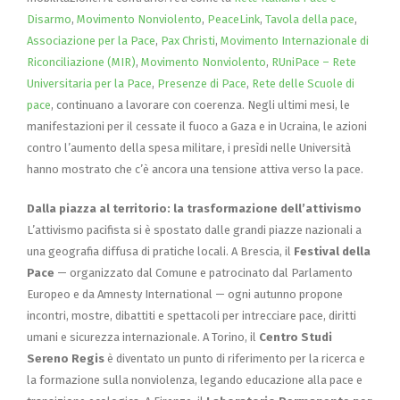
Disarmo
,
Movimento Nonviolento
,
PeaceLink
,
Tavola della pace
,
Associazione per la Pace
,
Pax Christi
,
Movimento Internazionale di
Riconciliazione (MIR)
,
Movimento Nonviolento
,
RUniPace – Rete
Universitaria per la Pace
,
Presenze di Pace
,
Rete delle Scuole di
pace
, continuano a lavorare con coerenza. Negli ultimi mesi, le
manifestazioni per il cessate il fuoco a Gaza e in Ucraina, le azioni
contro l’aumento della spesa militare, i presìdi nelle Università
hanno mostrato che c’è ancora una tensione attiva verso la pace.
Dalla piazza al territorio: la trasformazione dell’attivismo
L’attivismo pacifista si è spostato dalle grandi piazze nazionali a
una geografia diffusa di pratiche locali. A Brescia, il
Festival della
Pace
— organizzato dal Comune e patrocinato dal Parlamento
Europeo e da Amnesty International — ogni autunno propone
incontri, mostre, dibattiti e spettacoli per intrecciare pace, diritti
umani e sicurezza internazionale. A Torino, il
Centro Studi
Sereno Regis
è diventato un punto di riferimento per la ricerca e
la formazione sulla nonviolenza, legando educazione alla pace e