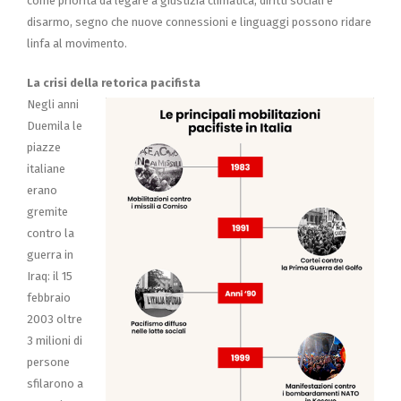
come priorità da legare a giustizia climatica, diritti sociali e
disarmo, segno che nuove connessioni e linguaggi possono ridare
linfa al movimento.
La crisi della retorica pacifista
Negli anni
Duemila le
piazze
italiane
erano
gremite
contro la
guerra in
Iraq: il 15
febbraio
2003 oltre
3 milioni di
persone
sfilarono a