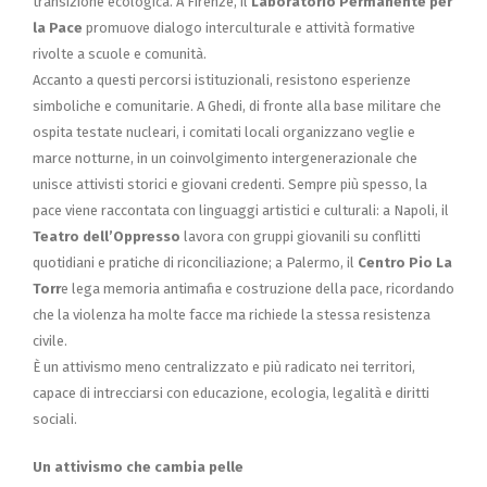
transizione ecologica. A Firenze, il
Laboratorio Permanente per
la Pace
promuove dialogo interculturale e attività formative
rivolte a scuole e comunità.
Accanto a questi percorsi istituzionali, resistono esperienze
simboliche e comunitarie. A Ghedi, di fronte alla base militare che
ospita testate nucleari, i comitati locali organizzano veglie e
marce notturne, in un coinvolgimento intergenerazionale che
unisce attivisti storici e giovani credenti. Sempre più spesso, la
pace viene raccontata con linguaggi artistici e culturali: a Napoli, il
Teatro dell’Oppresso
lavora con gruppi giovanili su conflitti
quotidiani e pratiche di riconciliazione; a Palermo, il
Centro Pio La
Torr
e lega memoria antimafia e costruzione della pace, ricordando
che la violenza ha molte facce ma richiede la stessa resistenza
civile.
È un attivismo meno centralizzato e più radicato nei territori,
capace di intrecciarsi con educazione, ecologia, legalità e diritti
sociali.
Un attivismo che cambia pelle