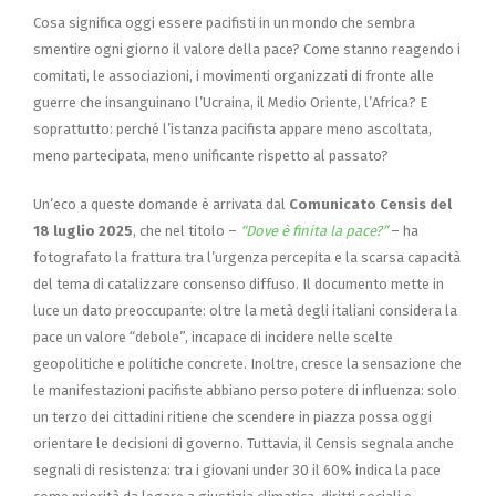
Cosa significa oggi essere pacifisti in un mondo che sembra
smentire ogni giorno il valore della pace? Come stanno reagendo i
comitati, le associazioni, i movimenti organizzati di fronte alle
guerre che insanguinano l’Ucraina, il Medio Oriente, l’Africa? E
soprattutto: perché l’istanza pacifista appare meno ascoltata,
meno partecipata, meno unificante rispetto al passato?
Un’eco a queste domande è arrivata dal
Comunicato Censis del
18 luglio 2025
, che nel titolo –
“Dove è finita la pace?”
– ha
fotografato la frattura tra l’urgenza percepita e la scarsa capacità
del tema di catalizzare consenso diffuso. Il documento mette in
luce un dato preoccupante: oltre la metà degli italiani considera la
pace un valore “debole”, incapace di incidere nelle scelte
geopolitiche e politiche concrete. Inoltre, cresce la sensazione che
le manifestazioni pacifiste abbiano perso potere di influenza: solo
un terzo dei cittadini ritiene che scendere in piazza possa oggi
orientare le decisioni di governo. Tuttavia, il Censis segnala anche
segnali di resistenza: tra i giovani under 30 il 60% indica la pace