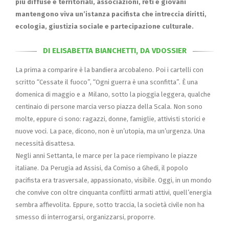
più diffuse e territoriali, associazioni, reti e giovani
mantengono viva un’istanza pacifista che intreccia diritti,
ecologia, giustizia sociale e partecipazione culturale.
DI ELISABETTA BIANCHETTI, DA VDOSSIER
La prima a comparire è la bandiera arcobaleno. Poi i cartelli con
scritto “Cessate il fuoco”, “Ogni guerra è una sconfitta”. È una
domenica di maggio e a Milano, sotto la pioggia leggera, qualche
centinaio di persone marcia verso piazza della Scala. Non sono
molte, eppure ci sono: ragazzi, donne, famiglie, attivisti storici e
nuove voci. La pace, dicono, non è un’utopia, ma un’urgenza. Una
necessità disattesa.
Negli anni Settanta, le marce per la pace riempivano le piazze
italiane. Da Perugia ad Assisi, da Comiso a Ghedi, il popolo
pacifista era trasversale, appassionato, visibile. Oggi, in un mondo
che convive con oltre cinquanta conflitti armati attivi, quell’energia
sembra affievolita. Eppure, sotto traccia, la società civile non ha
smesso di interrogarsi, organizzarsi, proporre.