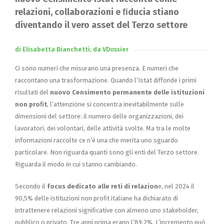
relazioni, collaborazioni e ﬁducia stiano
diventando il vero asset del Terzo settore
di Elisabetta Bianchetti, da VDossier
Ci sono numeri che misurano una presenza. E numeri che
raccontano una trasformazione. Quando l’Istat diﬀonde i primi
risultati del
nuovo Censimento permanente delle istituzioni
non proﬁt
, l’attenzione si concentra inevitabilmente sulle
dimensioni del settore: il numero delle organizzazioni, dei
lavoratori, dei volontari, delle attività svolte. Ma tra le molte
informazioni raccolte ce n’è una che merita uno sguardo
particolare. Non riguarda quanti sono gli enti del Terzo settore.
Riguarda il modo in cui stanno cambiando.
Secondo il
focus dedicato alle reti di relazion
e, nel 2024 il
90,5% delle istituzioni non proﬁt italiane ha dichiarato di
intrattenere relazioni signiﬁcative con almeno uno stakeholder,
pubblico o privato. Tre anni prima erano l’89,2%. L’incremento può