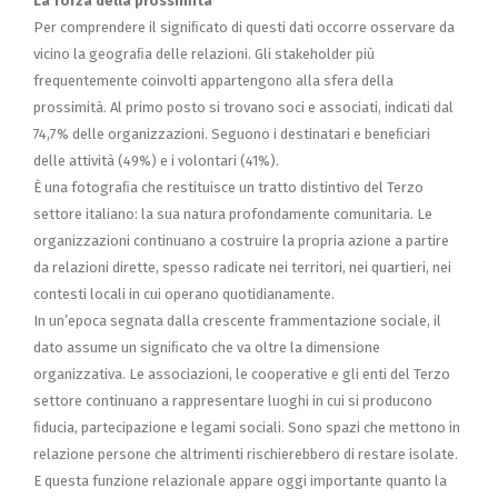
La forza della prossimità
Per comprendere il signiﬁcato di questi dati occorre osservare da
vicino la geograﬁa delle relazioni. Gli stakeholder più
frequentemente coinvolti appartengono alla sfera della
prossimità. Al primo posto si trovano soci e associati, indicati dal
74,7% delle organizzazioni. Seguono i destinatari e beneﬁciari
delle attività (49%) e i volontari (41%).
È una fotograﬁa che restituisce un tratto distintivo del Terzo
settore italiano: la sua natura profondamente comunitaria. Le
organizzazioni continuano a costruire la propria azione a partire
da relazioni dirette, spesso radicate nei territori, nei quartieri, nei
contesti locali in cui operano quotidianamente.
In un’epoca segnata dalla crescente frammentazione sociale, il
dato assume un signiﬁcato che va oltre la dimensione
organizzativa. Le associazioni, le cooperative e gli enti del Terzo
settore continuano a rappresentare luoghi in cui si producono
ﬁducia, partecipazione e legami sociali. Sono spazi che mettono in
relazione persone che altrimenti rischierebbero di restare isolate.
E questa funzione relazionale appare oggi importante quanto la