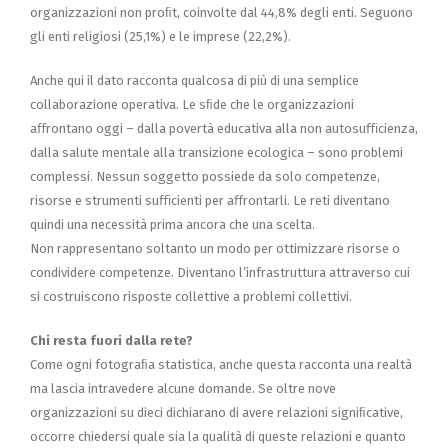
organizzazioni non proﬁt, coinvolte dal 44,8% degli enti. Seguono
gli enti religiosi (25,1%) e le imprese (22,2%).
Anche qui il dato racconta qualcosa di più di una semplice
collaborazione operativa. Le sﬁde che le organizzazioni
aﬀrontano oggi – dalla povertà educativa alla non autosuﬃcienza,
dalla salute mentale alla transizione ecologica – sono problemi
complessi. Nessun soggetto possiede da solo competenze,
risorse e strumenti suﬃcienti per aﬀrontarli. Le reti diventano
quindi una necessità prima ancora che una scelta.
Non rappresentano soltanto un modo per ottimizzare risorse o
condividere competenze. Diventano l’infrastruttura attraverso cui
si costruiscono risposte collettive a problemi collettivi.
Chi resta fuori dalla rete?
Come ogni fotograﬁa statistica, anche questa racconta una realtà
ma lascia intravedere alcune domande. Se oltre nove
organizzazioni su dieci dichiarano di avere relazioni signiﬁcative,
occorre chiedersi quale sia la qualità di queste relazioni e quanto