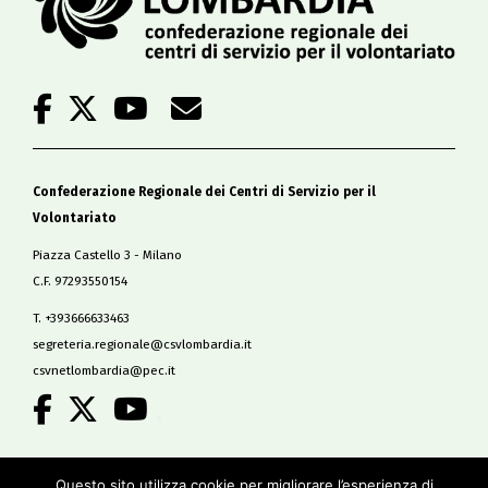
Confederazione Regionale dei Centri di Servizio per il
Volontariato
Piazza Castello 3 - Milano
C.F. 97293550154
T. +393666633463
segreteria.regionale@csvlombardia.it
csvnetlombardia@pec.it
.
Copyright 2019
Questo sito utilizza cookie per migliorare l’esperienza di