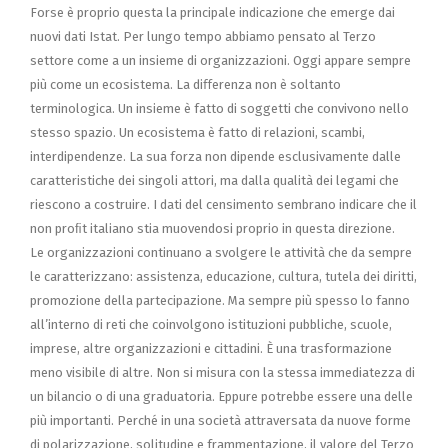
Forse è proprio questa la principale indicazione che emerge dai
nuovi dati Istat. Per lungo tempo abbiamo pensato al Terzo
settore come a un insieme di organizzazioni. Oggi appare sempre
più come un ecosistema. La diﬀerenza non è soltanto
terminologica. Un insieme è fatto di soggetti che convivono nello
stesso spazio. Un ecosistema è fatto di relazioni, scambi,
interdipendenze. La sua forza non dipende esclusivamente dalle
caratteristiche dei singoli attori, ma dalla qualità dei legami che
riescono a costruire. I dati del censimento sembrano indicare che il
non proﬁt italiano stia muovendosi proprio in questa direzione.
Le organizzazioni continuano a svolgere le attività che da sempre
le caratterizzano: assistenza, educazione, cultura, tutela dei diritti,
promozione della partecipazione. Ma sempre più spesso lo fanno
all’interno di reti che coinvolgono istituzioni pubbliche, scuole,
imprese, altre organizzazioni e cittadini. È una trasformazione
meno visibile di altre. Non si misura con la stessa immediatezza di
un bilancio o di una graduatoria. Eppure potrebbe essere una delle
più importanti. Perché in una società attraversata da nuove forme
di polarizzazione, solitudine e frammentazione, il valore del Terzo