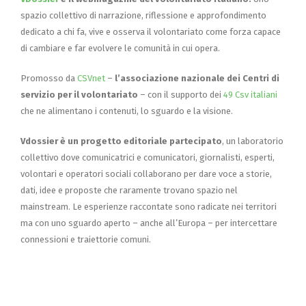
spazio collettivo di narrazione, riflessione e approfondimento
dedicato a chi fa, vive e osserva il volontariato come forza capace
di cambiare e far evolvere le comunità in cui opera.
Promosso da
CSVnet
–
l’associazione nazionale dei Centri di
servizio per il volontariato
– con il supporto dei
49 Csv italiani
che ne alimentano i contenuti, lo sguardo e la visione.
Vdossier è un progetto editoriale partecipato
, un laboratorio
collettivo dove comunicatrici e comunicatori, giornalisti, esperti,
volontari e operatori sociali collaborano per dare voce a storie,
dati, idee e proposte che raramente trovano spazio nel
mainstream. Le esperienze raccontate sono radicate nei territori
ma con uno sguardo aperto – anche all’Europa – per intercettare
connessioni e traiettorie comuni.