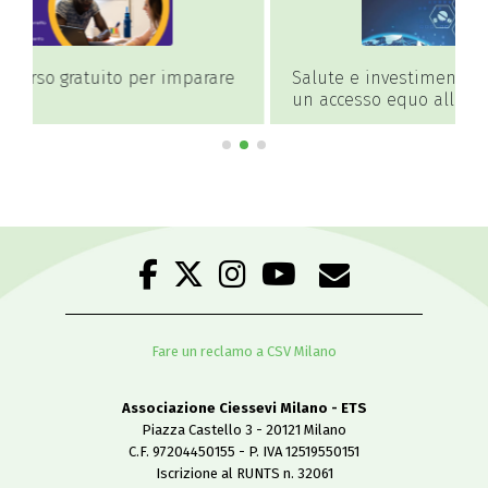
Salute e investimenti: nuove prospettive per
O
un accesso equo alle cure
Fare un reclamo a CSV Milano
Associazione Ciessevi Milano - ETS
Piazza Castello 3 - 20121 Milano
C.F. 97204450155 - P. IVA 12519550151
Iscrizione al RUNTS n. 32061