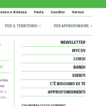
onza e Brianza
Pavia
Sondrio
Varese
PER IL TERRITORIO
PER APPROFONDIRE
NEWSLETTER
–
MYCSV
CORSI
BANDI
EVENTI
ortive
C’È BISOGNO DI TE
one
APPROFONDIMENTI
te a
orse.
CSV MONZA LECCO SONDRIO