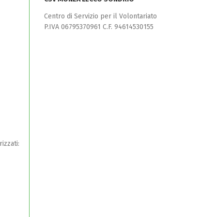
Centro di Servizio per il Volontariato
P.IVA 06795370961 C.F. 94614530155
izzati: