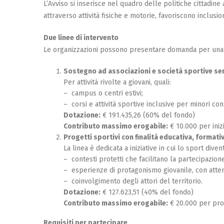
L’Avviso si inserisce nel quadro delle politiche cittadine
attraverso attività fisiche e motorie, favoriscono inclusi
Due linee di intervento
Le organizzazioni possono presentare domanda per una s
Sostegno ad associazioni e società sportive sen
Per attività rivolte a giovani, quali:
– campus o centri estivi;
– corsi e attività sportive inclusive per minori con 
Dotazione:
€ 191.435,26 (60% del fondo)
Contributo massimo erogabile:
€ 10.000 per inizi
Progetti sportivi con finalità educativa, formati
La linea è dedicata a iniziative in cui lo sport div
– contesti protetti che facilitano la partecipazione d
– esperienze di protagonismo giovanile, con attenz
– coinvolgimento degli attori del territorio.
Dotazione:
€ 127.623,51 (40% del fondo)
Contributo massimo erogabile:
€ 20.000 per pro
Requisiti per partecipare