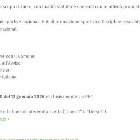
scopo di lucro, con finalità statutarie coerenti con le attività propost
ioni sportive nazionali, Enti di promozione sportiva o Discipline associat
nazionali.
rie con il Comune;
 all’Avviso;
nziari;
 italiana.
00 del 12 gennaio 2026
esclusivamente via PEC
 la linea di intervento scelta (“Linea 1” o “Linea 2”).
ndo >