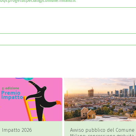
bqv.progettispeciali@comune.milano.it
 Impatto 2026
Avviso pubblico del Comune 