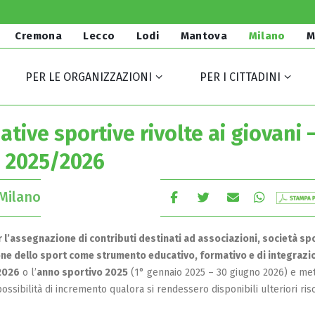
Cremona
Lecco
Lodi
Mantova
Milano
M
PER LE ORGANIZZAZIONI
PER I CITTADINI
iative sportive rivolte ai giovani 
o 2025/2026
Milano
r l’assegnazione di contributi destinati ad associazioni, società sp
one dello sport come strumento educativo, formativo e di integrazi
2026
o l’
anno sportivo 2025
(1° gennaio 2025 – 30 giugno 2026) e met
ssibilità di incremento qualora si rendessero disponibili ulteriori ris