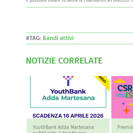
È possibile inviare richieste di chiarimento all’indirizzo:
s
#TAG:
Bandi attivi
NOTIZIE CORRELATE
YouthBank Adda Martesana:
Premio