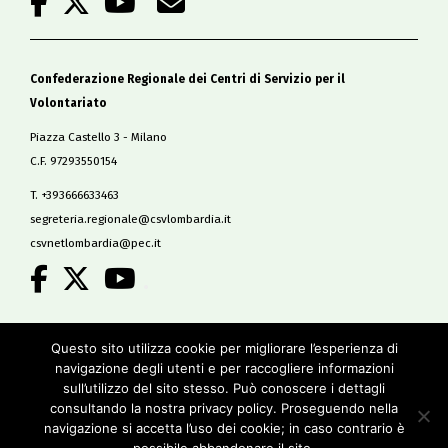
Confederazione Regionale dei Centri di Servizio per il
Volontariato
Piazza Castello 3 - Milano
C.F. 97293550154
T. +393666633463
segreteria.regionale@csvlombardia.it
csvnetlombardia@pec.it
.
Copyright 2019
Questo sito utilizza cookie per migliorare l’esperienza di
All Rights Reserved
navigazione degli utenti e per raccogliere informazioni
-
sull’utilizzo del sito stesso. Può conoscere i dettagli
Privacy policy
consultando la nostra privacy policy. Proseguendo nella
Cookie policy
navigazione si accetta l’uso dei cookie; in caso contrario è
Credits