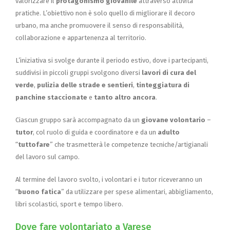
valorizzare il
protagonismo giovanile
attraverso attività
pratiche. L’obiettivo non è solo quello di migliorare il decoro
urbano, ma anche promuovere il senso di responsabilità,
collaborazione e appartenenza al territorio.
L’iniziativa si svolge durante il periodo estivo, dove i partecipanti,
suddivisi in piccoli gruppi svolgono diversi
lavori di cura del
verde
,
pulizia delle strade e sentieri
,
tinteggiatura di
panchine staccionate
e
tanto altro ancora
.
Ciascun gruppo sarà accompagnato da un
giovane volontario
–
tutor
, col ruolo di guida e coordinatore e da un
adulto
“
tuttofare
” che trasmetterà le competenze tecniche/artigianali
del lavoro sul campo.
Al termine del lavoro svolto, i volontari e i tutor riceveranno un
“
buono fatica
” da utilizzare per spese alimentari, abbigliamento,
libri scolastici, sport e tempo libero.
Dove fare volontariato a Varese