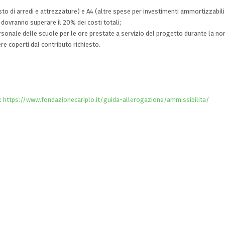
sto di arredi e attrezzature) e A4 (altre spese per investimenti ammortizzabili)
n dovranno superare il 20% dei costi totali;
personale delle scuole per le ore prestate a servizio del progetto durante la n
re coperti dal contributo richiesto.
o:
https://www.fondazionecariplo.it/guida-allerogazione/ammissibilita/