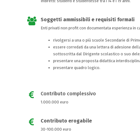
Indiretti: studenti e studentesse tra i 14 e i 19 anni.
Soggetti ammissibili e requisiti formali
Enti privati non profit con documentata esperienza in ca
rivolgersi a una o più scuole Secondarie di Primo
essere corredati da una lettera di adesione del
sottoscritta dal Dirigente scolastico o suo del
presentare una proposta didattica interdisciplin
presentare quadro logico.
Contributo complessivo
1.000.000 euro
Contributo erogabile
30-100.000 euro