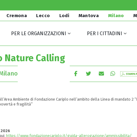
Cremona
Lecco
Lodi
Mantova
Milano
M
PER LE ORGANIZZAZIONI
PER I CITTADINI
 Nature Calling
Milano
’Area Ambiente di Fondazione Cariplo nell’ambito della Linea di mandato 2 “
overtà e fragilità”
 2026
qui:
https://www.fondazionecariplo.it/guida-allerogazione/ammissibilita/