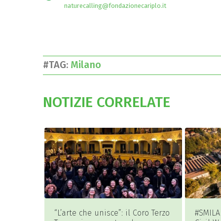
naturecalling@fondazionecariplo.it
#TAG:
Milano
NOTIZIE CORRELATE
“L’arte che unisce”: il Coro Terzo
#SMILA