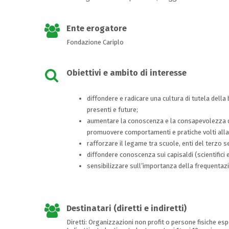
Ente erogatore
Fondazione Cariplo
Obiettivi e ambito di interesse
diffondere e radicare una cultura di tutela della
presenti e future;
aumentare la conoscenza e la consapevolezza de
promuovere comportamenti e pratiche volti alla 
rafforzare il legame tra scuole, enti del terzo s
diffondere conoscenza sui capisaldi (scientifici 
sensibilizzare sull’importanza della frequentazi
Destinatari (diretti e indiretti)
Diretti: Organizzazioni non profit o persone fisiche esp