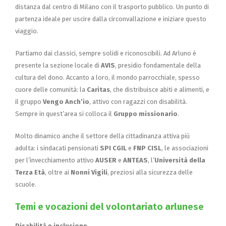
distanza dal centro di Milano con il trasporto pubblico. Un punto di
partenza ideale per uscire dalla circonvallazione e iniziare questo
viaggio.
Partiamo dai classici, sempre solidi e riconoscibili. Ad Arluno è
presente la sezione locale di
AVIS
, presidio fondamentale della
cultura del dono. Accanto a loro, il mondo parrocchiale, spesso
cuore delle comunità: la
Caritas
, che distribuisce abiti e alimenti, e
il gruppo
Vengo Anch’io
, attivo con ragazzi con disabilità.
Sempre in quest’area si colloca il
Gruppo missionario
.
Molto dinamico anche il settore della cittadinanza attiva più
adulta: i sindacati pensionati
SPI CGIL
e
FNP CISL
, le associazioni
per l’invecchiamento attivo
AUSER
e
ANTEAS
, l’
Università della
Terza Età
, oltre ai
Nonni Vigili
, preziosi alla sicurezza delle
scuole.
Temi e vocazioni del volontariato arlunese
Disabilità e inclusione