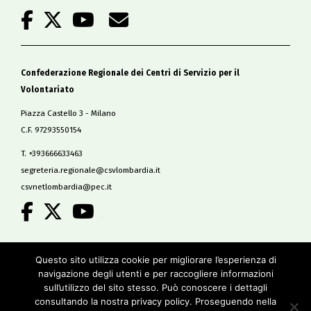
Confederazione Regionale dei Centri di Servizio per il
Volontariato
Piazza Castello 3 - Milano
C.F. 97293550154
T. +393666633463
segreteria.regionale@csvlombardia.it
csvnetlombardia@pec.it
.
Copyright 2019
Questo sito utilizza cookie per migliorare l’esperienza di
All Rights Reserved
navigazione degli utenti e per raccogliere informazioni
-
sull’utilizzo del sito stesso. Può conoscere i dettagli
Privacy policy
consultando la nostra privacy policy. Proseguendo nella
Cookie policy