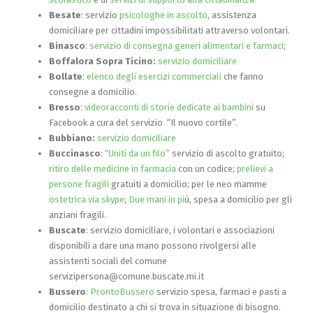
Besate
: servizio
psicologhe in ascolto
, assistenza
domiciliare per cittadini impossibilitati attraverso volontari.
Binasco
:
servizio di consegna generi alimentari e farmaci
;
Boffalora Sopra Ticino:
servizio domiciliare
Bollate
:
elenco degli esercizi commerciali
che fanno
consegne a domicilio.
Bresso
:
videoracconti di storie dedicate ai bambini
su
Facebook a cura del servizio “Il nuovo cortile”.
Bubbiano:
servizio domiciliare
Buccinasco
:
“Uniti da un filo”
servizio di ascolto gratuito;
ritiro delle medicine in farmacia
con un codice;
prelievi a
persone fragili
gratuiti a domicilio; per le neo mamme
ostetrica via skype
;
Due mani in pi
ù, spesa a domicilio per gli
anziani fragili.
Buscate
: servizio domiciliare, i volontari e associazioni
disponibili a dare una mano possono rivolgersi alle
assistenti sociali del comune
servizipersona@comune.buscate.mi.it
Bussero
:
ProntoBussero
servizio spesa, farmaci e pasti a
domicilio destinato a chi si trova in situazione di bisogno.