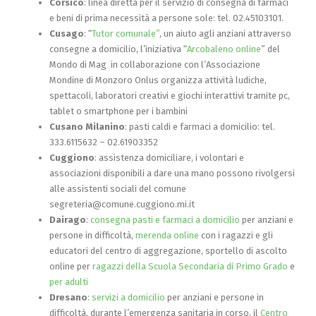
Corsico
: linea diretta per il servizio di consegna di farmaci
e beni di prima necessità a persone sole: tel. 02.45103101.
Cusago
: “
Tutor comunale”
, un aiuto agli anziani attraverso
consegne a domicilio, l’iniziativa “
Arcobaleno online
” del
Mondo di Mag in collaborazione con l’Associazione
Mondine di Monzoro Onlus organizza attività ludiche,
spettacoli, laboratori creativi e giochi interattivi tramite pc,
tablet o smartphone per i bambini
Cusano Milanino
: pasti caldi e farmaci a domicilio: tel.
333.6115632 – 02.61903352
Cuggiono
: assistenza domiciliare, i volontari e
associazioni disponibili a dare una mano possono rivolgersi
alle assistenti sociali del comune
segreteria@comune.cuggiono.mi.it
Dairago
:
consegna pasti e farmaci a domicilio
per anziani e
persone in difficoltà,
merenda online
con i ragazzi e gli
educatori del centro di aggregazione, sportello di ascolto
online per
ragazzi della Scuola Secondaria di Primo Grado
e
per adulti
Dresano
:
servizi a domicilio
per anziani e persone in
difficoltà, durante l’emergenza sanitaria in corso, il
Centro