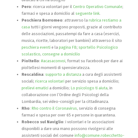
Pero
: ricerca volontari per il
Centro Operativo Comunale
;
farmaci e spesa a domicilio al
seguente link
.
Peschiera Borromeo
: attraverso la
rubrica restiamo a
casa
tutti i giorni vengono proposti, grazie al contributo
delle associazioni, passatempi da fare a casa (esercizi,
musica, ricette, laboratori per bambini) attraverso il sito
peschiera eventi
e la
pagina FB
;
sportello Psicologico
scolastico
,
consegne a domicilio
Pioltello
:
#acasaconvoi
, format su Facebook per dare ai
pioltellesi momenti di spensieratezza.
Rescaldina
:
supporto a distanza
a cura degli assistenti
sociali;
ricerca volontari
per servizio spesa a domicilio;
prelievi ematici
a domicilio;
Lo psicologo ti aiuta
, in
collaborazione con l’Ordine degli Psicologi della
Lombardia, sei video-consigli per la cittadinanza.
Rho
:
Rho contro il Coronavirus
, servizio di consegna
farmaci e spesa per over 65 e persone in quarantena.
Robecco sul Naviglio
: i volontari e le associazioni
disponibili a dare una mano possono rivolgersi alle
assistenti sociali del comune
info@comune.robecchetto-