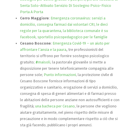
Senta Solo-Attivato Servizio Di Sostegno Psico-Fisico
Porta A Porta
Cerro Maggiore
:
Emergenza coronavirus: servizi a
domicilio
,
consegna farmaci dai volontari CRI
,
le dieci
regole per la quarantena
,
la biblioteca comunale è su
Facebook
,
sportello psicopedagogico per le famiglie
Cesano Boscone
:
Emergenza Covid-19 – un aiuto per
affrontare l’ansia e la paura
,
tre professionisti del
territorio si offrono per fornire sostegno psicologico
gratuito;
#
maisoli
, la pastorale giovanile si mette a
disposizione per tenere telefonicamente compagnia alle
persone sole;
Punto informazioni
, la protezione civile di
Cesano Boscone fornisce informazioni di tipo
organizzativo e sanitario, erogazione di servizi a domicilio,
consegna di spesa di generi alimentari e di farmaci presso
le abitazioni delle persone anziane non autosufficienti e con
fragilità;
una bacheca per Cesano
, le persone che vogliono
aiutare gratuitamente, nel pieno rispetto delle misure di
precauzione e in modo complementare rispetto a ciò che si
sta già facendo, pubblicano i propri annunci.