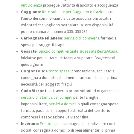
Antiviolenza
prosegue l’attività di ascolto e accoglienza
Gaggiano
:
Rete solidale per Gaggiano e frazioni
, con
l’aiuto dei commercianti e delle associazioni locali; i
volontari che vogliono segnalare la loro disponibilità
posso chiamare il numero 335. 355936.
Garbagnate Milanese
:
servizio di consegna
farmaci e
spesa per soggetti fragili.
Gessate
:
Spazio compiti virtuale
;
#GessateRestaACasa
,
iniziative per aiutare i cittadini a superare l’
empasse
di
questi giorni.
Gorgonzola
:
Pronto spesa
, prenotazione, acquisto e
consegna a domicilio di alimenti, farmaci e beni di prima
necessità per soggetti fragili.
Gudo Visconti
: attraverso propri volontari organizza un
servizio di stampa dei compiti
per le famiglie
impossibilitate,
servizi a domicilio
quali consegna spesa,
farmaci, pasti con il supporto di realtà del territorio
compresa l’associazione La Viscontina.
Inveruno
:
#restoacasa
campagna da condividere con i
social; consegna a domicilio di beni alimentari di prima