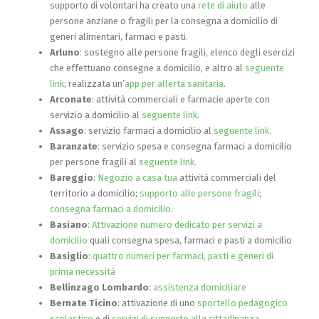
supporto di volontari ha creato una
rete di aiuto
alle
persone anziane o fragili per la consegna a domicilio di
generi alimentari, farmaci e pasti.
Arluno
: sostegno alle persone fragili, elenco degli esercizi
che effettuano consegne a domicilio, e altro al
seguente
link
; realizzata un’
app per allerta sanitaria
.
Arconate
: attività commerciali e farmacie aperte con
servizio a domicilio al
seguente link
.
Assago
: servizio farmaci a domicilio al
seguente link
.
Baranzate
: servizio spesa e consegna farmaci a domicilio
per persone fragili al
seguente link
.
Bareggio
:
Negozio a casa tua
attività commerciali del
territorio a domicilio;
supporto alle persone fragili
;
consegna farmaci a domicilio
.
Basiano
:
Attivazione numero dedicato per servizi a
domicilio
quali consegna spesa, farmaci e pasti a domicilio
Basiglio
:
quattro numeri per farmaci, pasti e generi di
prima necessità
Bellinzago Lombardo
:
assistenza domiciliare
Bernate Ticino
: attivazione di uno
sportello pedagogico
scolastico
e di
servizi di supporto alla cittadinanza