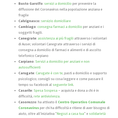
Busto Garolfo
:
servizi a domicilio
per prevenire la
diffusione del Coronavirus nella popolazione anziana e
fragile
Calvignasco:
servizio domiciliare
Cambiago
:
consegna farmaci a domicilio
per anziani e i
soggetti fragili.
Canegrate
:
assistenza ai più fragili
attraverso i volontari
di Auser, volontari Canegrate attraverso i servizi di
consegna a domicilio di farmaci e alimenti e di ascolto
telefonico Carpiano
Carpiano
:
Servizi a domicilio per anziani e non
autosufficienti
Carugate
:
Carugate è con te
, pasti a domicilio e supporto
psicologico; consigli su cosa leggere e come passare il
tempo su Facebook al
seguente link
.
Casarile
:
Spesa Sospesa
– acquista e dona a chi è in
difficoltà,
rete antiviolenza
.
Casorezzo
: ha attivato il
Centro Operativo Comunale
Coronavirus
per chi ha difficoltà e ritiene di aver bisogno di
aiuto, oltre all’iniziativa “
Negozi a casa tua
” e
solidarietà