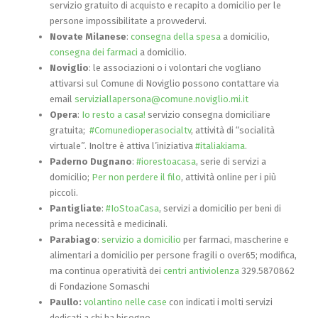
servizio gratuito di acquisto e recapito a domicilio per le
persone impossibilitate a provvedervi.
Novate Milanese
:
consegna della spesa
a domicilio,
consegna dei farmaci
a domicilio.
Noviglio
: le associazioni o i volontari che vogliano
attivarsi sul Comune di Noviglio possono contattare via
email
serviziallapersona@comune.noviglio.mi.it
Opera
:
Io resto a casa!
servizio consegna domiciliare
gratuita;
#
Comunedioperasocialtv
, attività di “socialità
virtuale”.
Inoltre è attiva l’iniziativa
#italiakiama
.
Paderno Dugnano
:
#iorestoacasa
, serie di servizi a
domicilio;
Per non perdere il filo
, attività online per i più
piccoli.
Pantigliate
:
#IoStoaCasa
, servizi a domicilio per beni di
prima necessità e medicinali.
Parabiago
:
servizio a domicilio
per farmaci, mascherine e
alimentari a domicilio per persone fragili o over65; modifica,
ma continua operatività dei
centri antiviolenza
329.5870862
di Fondazione Somaschi
Paullo:
volantino nelle case
con indicati i molti servizi
dedicati a chi ha bisogno