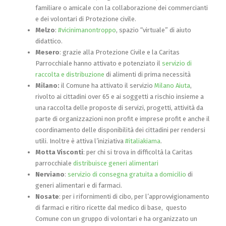
familiare o amicale con la collaborazione dei commercianti
e dei volontari di Protezione civile.
Melzo
:
#vicinimanontroppo
, spazio “virtuale” di aiuto
didattico.
Mesero
: grazie alla Protezione Civile e la Caritas
Parrocchiale hanno attivato e potenziato il
servizio di
raccolta e distribuzione
di alimenti di prima necessità
Milano:
il Comune ha attivato il servizio
Milano Aiuta
,
rivolto ai cittadini over 65 e ai soggetti a rischio insieme a
una raccolta delle proposte di servizi, progetti, attività da
parte di organizzazioni non profit e imprese profit e anche il
coordinamento delle disponibilità dei cittadini per rendersi
utili. Inoltre è attiva l’iniziativa
#italiakiama
.
Motta Visconti
: per chi si trova in difficoltà la Caritas
parrocchiale
distribuisce generi alimentari
Nerviano
:
servizio di consegna gratuita a domicilio
di
generi alimentari e di farmaci.
Nosate
: per i rifornimenti di cibo, per l’approvvigionamento
di farmaci e ritiro ricette dal medico di base, questo
Comune con un gruppo di volontari e ha organizzato un