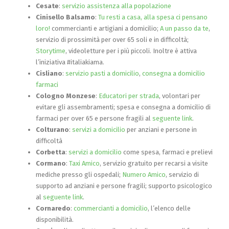
Cesate
:
servizio assistenza alla popolazione
Cinisello Balsamo
:
Tu resti a casa, alla spesa ci pensano
loro!
commercianti e artigiani a domicilio;
A un passo da te
,
servizio di prossimità per over 65 soli e in difficoltà;
Storytime
, videoletture per i più piccoli. Inoltre è attiva
l’iniziativa #italiakiama.
Cisliano
:
servizio pasti a domicilio
,
consegna a domicilio
farmaci
Cologno Monzese
:
Educatori per strada
, volontari per
evitare gli assembramenti; spesa e consegna a domicilio di
farmaci per over 65 e persone fragili al
seguente link
.
Colturano
:
servizi a domicilio
per anziani e persone in
difficoltà
Corbetta
:
servizi a domicilio
come spesa, farmaci e prelievi
Cormano
:
Taxi Amico
, servizio gratuito per recarsi a visite
mediche presso gli ospedali;
Numero Amico
, servizio di
supporto ad anziani e persone fragili; supporto psicologico
al
seguente link
.
Cornaredo
:
commercianti a domicilio
, l’elenco delle
disponibilità.