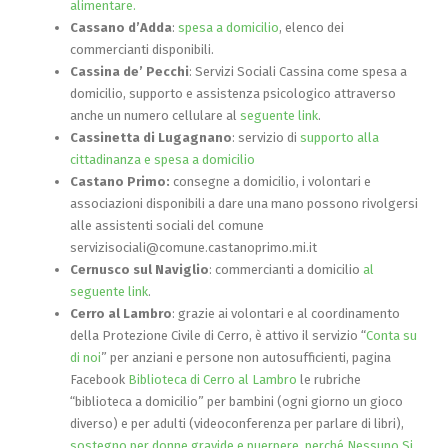
alimentare.
Cassano d’Adda
:
spesa a domicilio
, elenco dei
commercianti disponibili.
Cassina de’ Pecchi
: Servizi Sociali Cassina come spesa a
domicilio, supporto e assistenza psicologico attraverso
anche un numero cellulare al
seguente link
.
Cassinetta di Lugagnano
: servizio di
supporto alla
cittadinanza e spesa a domicilio
Castano Primo:
consegne a domicilio, i volontari e
associazioni disponibili a dare una mano possono rivolgersi
alle assistenti sociali del comune
servizisociali@comune.castanoprimo.mi.it
Cernusco sul Naviglio
: commercianti a domicilio
al
seguente link
.
Cerro al Lambro
: grazie ai volontari e al coordinamento
della Protezione Civile di Cerro, è attivo il servizio “
Conta su
di noi
” per anziani e persone non autosufficienti, pagina
Facebook
Biblioteca di Cerro al Lambro
le rubriche
“biblioteca a domicilio” per bambini (ogni giorno un gioco
diverso) e per adulti (videoconferenza per parlare di libri),
sostegno per donne gravide e puerpere
,
perché Nessuno Si