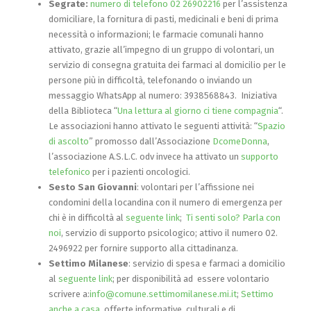
Segrate:
numero di telefono 02 26902216
per l’assistenza
domiciliare, la fornitura di pasti, medicinali e beni di prima
necessità o informazioni; le farmacie comunali hanno
attivato, grazie all’impegno di un gruppo di volontari, un
servizio di consegna gratuita dei farmaci al domicilio per le
persone più in difficoltà, telefonando o inviando un
messaggio WhatsApp al numero: 3938568843. Iniziativa
della Biblioteca “
Una lettura al giorno ci tiene compagnia
“.
Le associazioni hanno attivato le seguenti attività: “
Spazio
di ascolto
” promosso dall’Associazione
DcomeDonna
,
l’associazione A.S.L.C. odv invece ha attivato un
supporto
telefonico
per i pazienti oncologici.
Sesto San Giovanni
: volontari per l’affissione nei
condomini della locandina con il numero di emergenza per
chi è in difficoltà al
seguente link
;
Ti senti solo? Parla con
noi
, servizio di supporto psicologico; attivo il numero 02.
2496922 per fornire supporto alla cittadinanza.
Settimo Milanese
: servizio di spesa e farmaci a domicilio
al
seguente link
; per disponibilità ad essere volontario
scrivere a:
info@comune.settimomilanese.mi.it
;
Settimo
anche a casa
, offerte informative, culturali e di