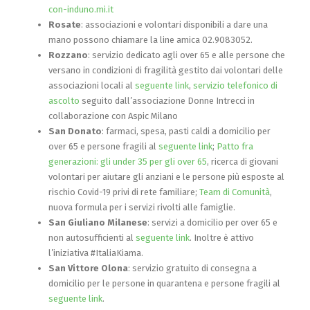
con-induno.mi.it
Rosate
: associazioni e volontari disponibili a dare una
mano possono chiamare la line amica 02.9083052.
Rozzano
: servizio dedicato agli over 65 e alle persone che
versano in condizioni di fragilità gestito dai volontari delle
associazioni locali al
seguente link
,
servizio telefonico di
ascolto
seguito dall’associazione Donne Intrecci in
collaborazione con Aspic Milano
San Donato
: farmaci, spesa, pasti caldi a domicilio per
over 65 e persone fragili al
seguente link
;
Patto fra
generazioni: gli under 35 per gli over 65
, ricerca di giovani
volontari per aiutare gli anziani e le persone più esposte al
rischio Covid-19 privi di rete familiare;
Team di Comunità
,
nuova formula per i servizi rivolti alle famiglie.
San Giuliano Milanese
: servizi a domicilio per over 65 e
non autosufficienti al
seguente link
. Inoltre è attivo
l’iniziativa #ItaliaKiama.
San Vittore Olona
: servizio gratuito di consegna a
domicilio per le persone in quarantena e persone fragili al
seguente link
.