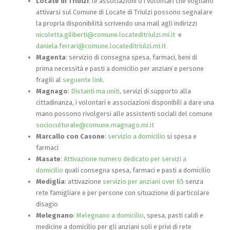
Locate di Triulzi
: le associazioni o i volontari che vogliano
attivarsi sul Comune di Locate di Triulzi possono segnalare
la propria disponibilità scrivendo una mail agli indirizzi
nicoletta.giliberti@comune.locateditriulzi.mi.it
e
daniela.ferrari@comune.locateditriulzi.mi.it
Magenta
: servizio di consegna spesa, farmaci, beni di
prima necessità e pasti a domicilio per anziani e persone
fragili al
seguente link
.
Magnago
:
Distanti ma uniti
, servizi di supporto alla
cittadinanza, i volontari e associazioni disponibili a dare una
mano possono rivolgersi alle assistenti sociali del comune
socioculturale@comune.magnago.mi.it
Marcallo con Casone
:
servizio a domicilio
si spesa e
farmaci
Masate
:
Attivazione numero dedicato per servizi a
domicilio
quali consegna spesa, farmaci e pasti a domicilio
Mediglia
: attivazione
servizio per anziani over 65
senza
rete famigliare e per persone con situazione di particolare
disagio
Melegnano
:
Melegnano a domicilio
, spesa, pasti caldi e
medicine a domicilio per gli anziani soli e privi di rete