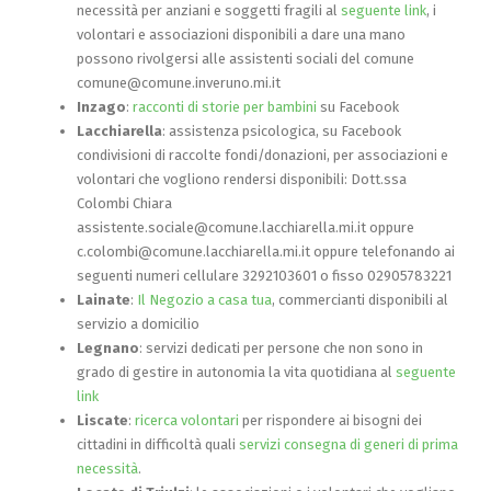
necessità per anziani e soggetti fragili al
seguente link
, i
volontari e associazioni disponibili a dare una mano
possono rivolgersi alle assistenti sociali del comune
comune@comune.inveruno.mi.it
Inzago
:
racconti di storie per bambini
su Facebook
Lacchiarella
: assistenza psicologica, su Facebook
condivisioni di raccolte fondi/donazioni, per associazioni e
volontari che vogliono rendersi disponibili: Dott.ssa
Colombi Chiara
assistente.sociale@comune.lacchiarella.mi.it oppure
c.colombi@comune.lacchiarella.mi.it oppure telefonando ai
seguenti numeri cellulare 3292103601 o fisso 02905783221
Lainate
:
Il Negozio a casa tua
, commercianti disponibili al
servizio a domicilio
Legnano
: servizi dedicati per persone che non sono in
grado di gestire in autonomia la vita quotidiana al
seguente
link
Liscate
:
ricerca volontari
per rispondere ai bisogni dei
cittadini in difficoltà quali
servizi consegna di generi di prima
necessità
.