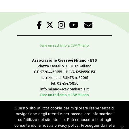
Fare un reclamo a CSV Milano
Associazione Ciessevi Milano - ETS
Piazza Castello 3 - 20121 Milano
C.F. 97204450155 - P. IVA 12519550151
Iscrizione al RUNTS n. 32061
tel. 02 45475850
info.milano@csvlombardia.it
Fare un reclamo a CSV Milano
Questo sito utilizza cookie per migliorare l’esperienza di
Copyright 2019
navigazione degli utenti e per raccogliere informazioni
All Rights Reserved
sull’utilizzo del sito stesso. Può conoscere i dettagli
-
consultando la nostra privacy policy. Proseguendo nella