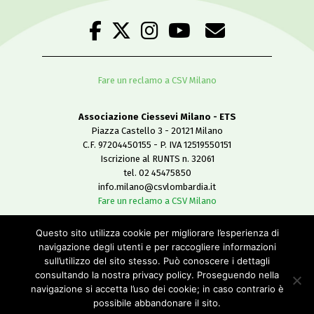
Fare un reclamo a CSV Milano
Associazione Ciessevi Milano - ETS
Piazza Castello 3 - 20121 Milano
C.F. 97204450155 - P. IVA 12519550151
Iscrizione al RUNTS n. 32061
tel. 02 45475850
info.milano@csvlombardia.it
Fare un reclamo a CSV Milano
Questo sito utilizza cookie per migliorare l’esperienza di
Copyright 2019
navigazione degli utenti e per raccogliere informazioni
All Rights Reserved
sull’utilizzo del sito stesso. Può conoscere i dettagli
-
consultando la nostra privacy policy. Proseguendo nella
Privacy policy
navigazione si accetta l’uso dei cookie; in caso contrario è
Cookie policy
possibile abbandonare il sito.
Credits