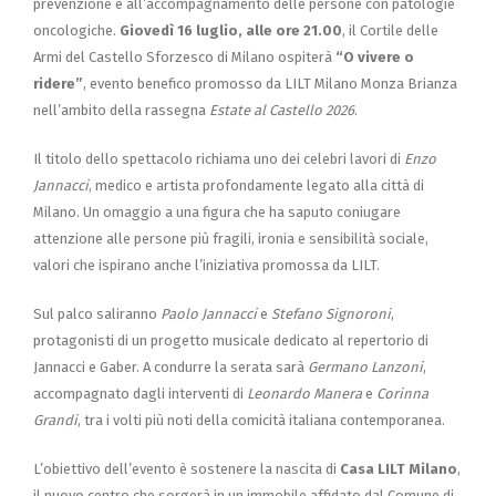
prevenzione e all’accompagnamento delle persone con patologie
oncologiche.
Giovedì 16 luglio, alle ore 21.00
, il Cortile delle
Armi del Castello Sforzesco di Milano ospiterà
“O vivere o
ridere”
, evento benefico promosso da LILT Milano Monza Brianza
nell’ambito della rassegna
Estate al Castello 2026
.
Il titolo dello spettacolo richiama uno dei celebri lavori di
Enzo
Jannacci
, medico e artista profondamente legato alla città di
Milano. Un omaggio a una figura che ha saputo coniugare
attenzione alle persone più fragili, ironia e sensibilità sociale,
valori che ispirano anche l’iniziativa promossa da LILT.
Sul palco saliranno
Paolo Jannacci
e
Stefano Signoroni
,
protagonisti di un progetto musicale dedicato al repertorio di
Jannacci e Gaber. A condurre la serata sarà
Germano Lanzoni
,
accompagnato dagli interventi di
Leonardo Manera
e
Corinna
Grandi
, tra i volti più noti della comicità italiana contemporanea.
L’obiettivo dell’evento è sostenere la nascita di
Casa LILT Milano
,
il nuovo centro che sorgerà in un immobile affidato dal Comune di