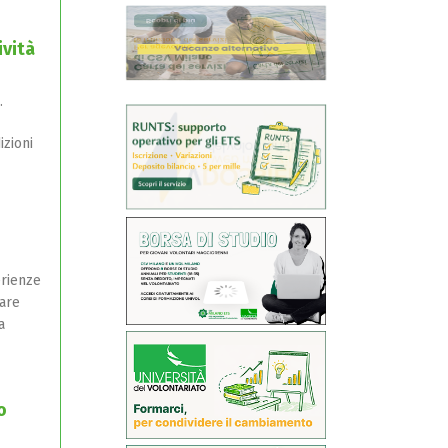
ività
.
izioni
erienze
tare
a
o