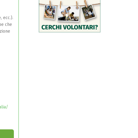
, ecc.).
pe che
azione
lia/