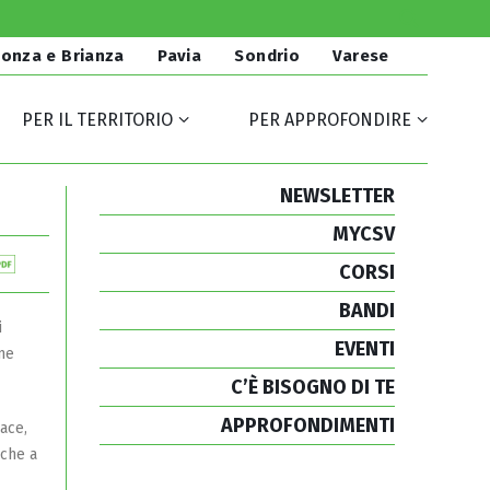
onza e Brianza
Pavia
Sondrio
Varese
PER IL TERRITORIO
PER APPROFONDIRE
NEWSLETTER
MYCSV
CORSI
BANDI
i
EVENTI
eme
C’È BISOGNO DI TE
APPROFONDIMENTI
iace,
 che a