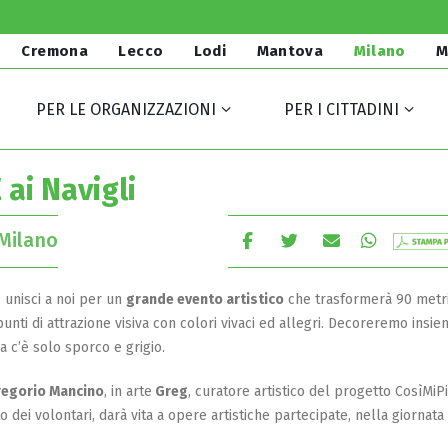
Cremona
Lecco
Lodi
Mantova
Milano
M
PER LE ORGANIZZAZIONI
PER I CITTADINI
ai Navigli
Milano
, unisci a noi per un
grande evento artistico
che trasformerà 90 metr
punti di attrazione visiva con colori vivaci ed allegri. Decoreremo insi
a c’è solo sporco e grigio.
egorio Mancino
, in arte
Greg
, curatore artistico del progetto CosìMiP
o dei volontari, darà vita a opere artistiche partecipate, nella giornata