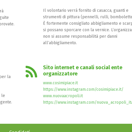
Il volontario verrà fornito di casacca, guanti e
rà
strumenti di pittura (pennelli, rulli, bombolette
guite
È fortemente consigliato abbigliamento e scar
provate.
si possano sporcare con la vernice. L’organizz
non si assume responsabilità per danni
all’abbigliamento.
Sito internet e canali social ente
organizzatore
per la
www.cosimipiace.it
https://www.instagram.com/cosimipiace.it/
 le
www.nuovaacropoli.it
igente.
https://www.instagram.com/nuova_acropoli_ita